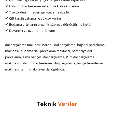
6 cm kalınlığa kadar güçlü dal parçalama kapasitesi
✔
Hidromotor besleme sistemi ile kolay kullanım
✔
Traktörden inmeden geri çevirme özelliği
✔
Çift taraflı çalışma ile yüksek verim
✔
Budama artıklarını organik gübreye dönüştürme imkânı
✔
Dayanıklı ve uzun ömürlü yapı
dal parçalama makinesi, batörlü dal parçalama, bağ dal parçalama
makinesi, budama dalı parçalama makinesi, narenciye dal
parçalama, elma bahçesi dal parçalama, PTO dal parçalama
makinesi, hidromotor beslemeli dal parçalama, bahçe temizleme
makinesi, tarım makineleri dal öğütücü.
Teknik
Veriler