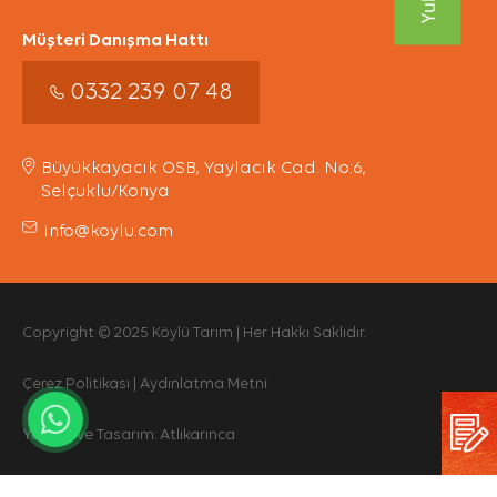
Müşteri Danışma Hattı
0332 239 07 48
Büyükkayacık OSB, Yaylacık Cad. No:6,
Selçuklu/Konya
info@koylu.com
Copyright © 2025 Köylü Tarım | Her Hakkı Saklıdır.
Çerez Politikası
|
Aydınlatma Metni
Yazılım ve Tasarım:
Atlıkarınca