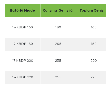
Batörlü Mıode
Çalışma Genişliği
Toplam Genişli
17-KBDP 160
180
160
17-KBDP 180
205
180
17-KBDP 200
235
200
17-KBDP 220
255
220