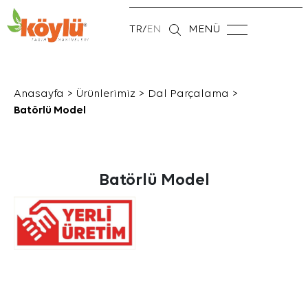
TR
/
EN
MENÜ
Anasayfa
>
Ürünlerimiz
>
Dal Parçalama
>
Batörlü Model
Batörlü Model